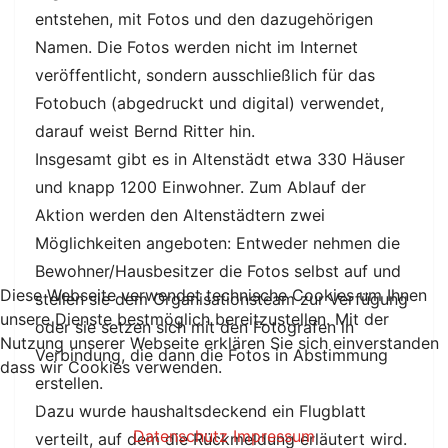
entstehen, mit Fotos und den dazugehörigen
Namen. Die Fotos werden nicht im Internet
veröffentlicht, sondern ausschließlich für das
Fotobuch (abgedruckt und digital) verwendet,
darauf weist Bernd Ritter hin.
Insgesamt gibt es in Altenstädt etwa 330 Häuser
und knapp 1200 Einwohner. Zum Ablauf der
Aktion werden den Altenstädtern zwei
Möglichkeiten angeboten: Entweder nehmen die
Bewohner/Hausbesitzer die Fotos selbst auf und
Diese Webseite verwendet technische Cookies um Ihnen
stellen sie dem Organisationsteam zur Verfügung
unsere Dienste bestmöglich bereitzustellen. Mit der
oder sie setzen sich mit den Fotografen in
Nutzung unserer Webseite erklären Sie sich einverstanden
Verbindung, die dann die Fotos in Abstimmung
dass wir Cookies verwenden.
erstellen.
AKZEPTIEREN
ABLEHNEN
Dazu wurde haushaltsdeckend ein Flugblatt
Datenschutz
Impressum
verteilt, auf dem die Rückmeldung erläutert wird.