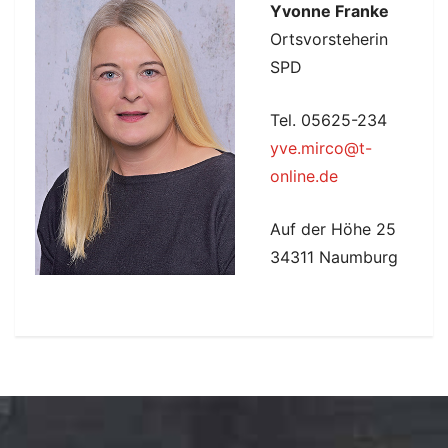
Yvonne Franke
Ortsvorsteherin
SPD
Tel. 05625-234
yve.mirco@t-
online.de
Auf der Höhe 25
34311 Naumburg